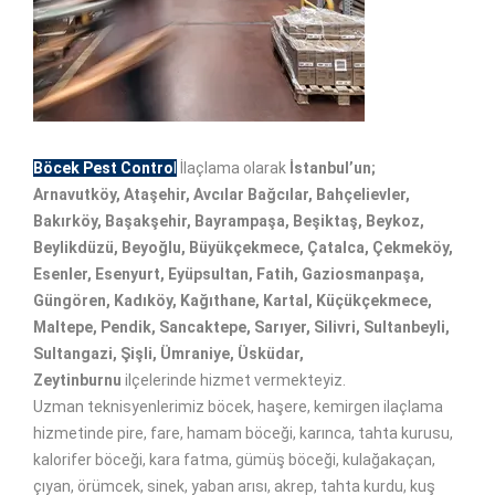
Böcek Pest Contro
l
İlaçlama olarak
İstanbul’un;
Arnavutköy, Ataşehir, Avcılar Bağcılar, Bahçelievler,
Bakırköy, Başakşehir, Bayrampaşa, Beşiktaş, Beykoz,
Beylikdüzü, Beyoğlu, Büyükçekmece, Çatalca, Çekmeköy,
Esenler, Esenyurt, Eyüpsultan, Fatih, Gaziosmanpaşa,
Güngören, Kadıköy, Kağıthane, Kartal, Küçükçekmece,
Maltepe, Pendik, Sancaktepe, Sarıyer, Silivri, Sultanbeyli,
Sultangazi, Şişli, Ümraniye, Üsküdar,
Zeytinburnu
ilçelerinde hizmet vermekteyiz.
Uzman teknisyenlerimiz böcek, haşere, kemirgen ilaçlama
hizmetinde pire, fare, hamam böceği, karınca, tahta kurusu,
kalorifer böceği, kara fatma, gümüş böceği, kulağakaçan,
çıyan, örümcek, sinek, yaban arısı, akrep, tahta kurdu, kuş