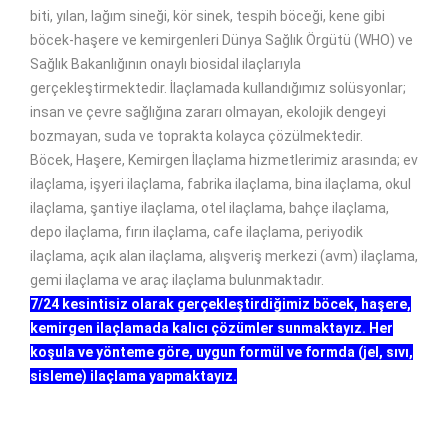
biti, yılan, lağım sineği, kör sinek, tespih böceği, kene gibi
böcek-haşere ve kemirgenleri Dünya Sağlık Örgütü (WHO) ve
Sağlık Bakanlığının onaylı biosidal ilaçlarıyla
gerçekleştirmektedir. İlaçlamada kullandığımız solüsyonlar;
insan ve çevre sağlığına zararı olmayan, ekolojik dengeyi
bozmayan, suda ve toprakta kolayca çözülmektedir.
Böcek, Haşere, Kemirgen İlaçlama hizmetlerimiz arasında; ev
ilaçlama, işyeri ilaçlama, fabrika ilaçlama, bina ilaçlama, okul
ilaçlama, şantiye ilaçlama, otel ilaçlama, bahçe ilaçlama,
depo ilaçlama, fırın ilaçlama, cafe ilaçlama, periyodik
ilaçlama, açık alan ilaçlama, alışveriş merkezi (avm) ilaçlama,
gemi ilaçlama ve araç ilaçlama bulunmaktadır.
7/24 kesintisiz olarak gerçekleştirdiğimiz böcek, haşere,
kemirgen ilaçlamada kalıcı çözümler sunmaktayız. Her
koşula ve yönteme göre, uygun formül ve formda (jel, sıvı,
sisleme) ilaçlama yapmaktayız.