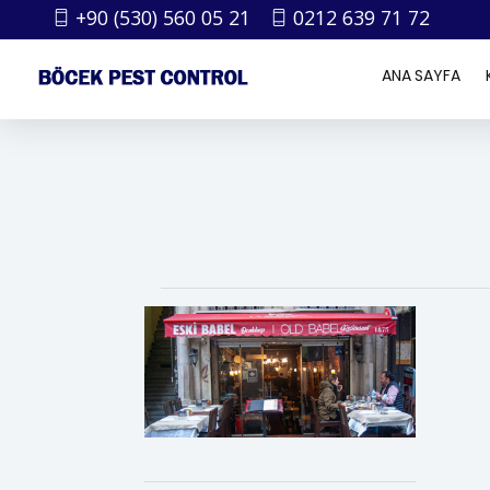
+90 (530) 560 05 21
0212 639 71 72
ANA SAYFA