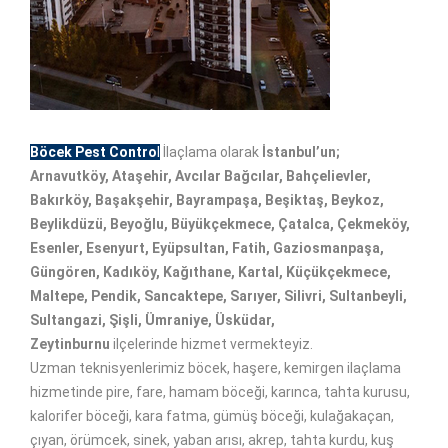
Böcek Pest Contro
l
İlaçlama olarak
İstanbul’un;
Arnavutköy, Ataşehir, Avcılar Bağcılar, Bahçelievler,
Bakırköy, Başakşehir, Bayrampaşa, Beşiktaş, Beykoz,
Beylikdüzü, Beyoğlu, Büyükçekmece, Çatalca, Çekmeköy,
Esenler, Esenyurt, Eyüpsultan, Fatih, Gaziosmanpaşa,
Güngören, Kadıköy, Kağıthane, Kartal, Küçükçekmece,
Maltepe, Pendik, Sancaktepe, Sarıyer, Silivri, Sultanbeyli,
Sultangazi, Şişli, Ümraniye, Üsküdar,
Zeytinburnu
ilçelerinde hizmet vermekteyiz.
Uzman teknisyenlerimiz böcek, haşere, kemirgen ilaçlama
hizmetinde pire, fare, hamam böceği, karınca, tahta kurusu,
kalorifer böceği, kara fatma, gümüş böceği, kulağakaçan,
çıyan, örümcek, sinek, yaban arısı, akrep, tahta kurdu, kuş