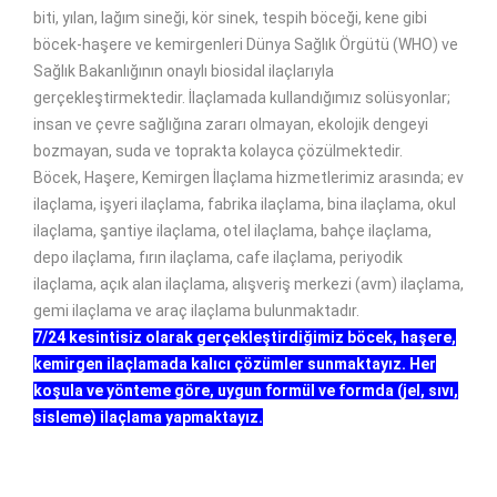
biti, yılan, lağım sineği, kör sinek, tespih böceği, kene gibi
böcek-haşere ve kemirgenleri Dünya Sağlık Örgütü (WHO) ve
Sağlık Bakanlığının onaylı biosidal ilaçlarıyla
gerçekleştirmektedir. İlaçlamada kullandığımız solüsyonlar;
insan ve çevre sağlığına zararı olmayan, ekolojik dengeyi
bozmayan, suda ve toprakta kolayca çözülmektedir.
Böcek, Haşere, Kemirgen İlaçlama hizmetlerimiz arasında; ev
ilaçlama, işyeri ilaçlama, fabrika ilaçlama, bina ilaçlama, okul
ilaçlama, şantiye ilaçlama, otel ilaçlama, bahçe ilaçlama,
depo ilaçlama, fırın ilaçlama, cafe ilaçlama, periyodik
ilaçlama, açık alan ilaçlama, alışveriş merkezi (avm) ilaçlama,
gemi ilaçlama ve araç ilaçlama bulunmaktadır.
7/24 kesintisiz olarak gerçekleştirdiğimiz böcek, haşere,
kemirgen ilaçlamada kalıcı çözümler sunmaktayız. Her
koşula ve yönteme göre, uygun formül ve formda (jel, sıvı,
sisleme) ilaçlama yapmaktayız.