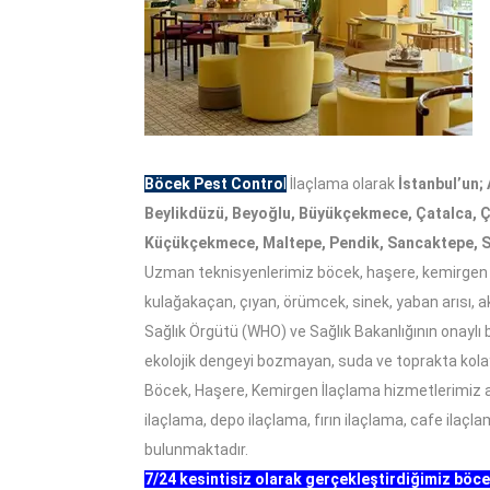
Böcek Pest Contro
l
İlaçlama olarak
İstanbul’un;
Beylikdüzü, Beyoğlu, Büyükçekmece, Çatalca, Ç
Küçükçekmece, Maltepe, Pendik, Sancaktepe, Sarı
Uzman teknisyenlerimiz böcek, haşere, kemirgen i
kulağakaçan, çıyan, örümcek, sinek, yaban arısı, ak
Sağlık Örgütü (WHO) ve Sağlık Bakanlığının onaylı b
ekolojik dengeyi bozmayan, suda ve toprakta kol
Böcek, Haşere, Kemirgen İlaçlama hizmetlerimiz ara
ilaçlama, depo ilaçlama, fırın ilaçlama, cafe ilaçl
bulunmaktadır.
7/24 kesintisiz olarak gerçekleştirdiğimiz böc