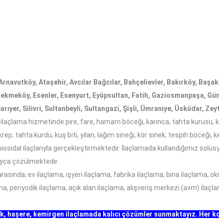
 Arnavutköy, Ataşehir, Avcılar Bağcılar, Bahçelievler, Bakırköy, Baş
ekmeköy, Esenler, Esenyurt, Eyüpsultan, Fatih, Gaziosmanpaşa, Gün
yer, Silivri, Sultanbeyli, Sultangazi, Şişli, Ümraniye, Üsküdar, Zey
laçlama hizmetinde pire, fare, hamam böceği, karınca, tahta kurusu, k
rep, tahta kurdu, kuş biti, yılan, lağım sineği, kör sinek, tespih böceği
iosidal ilaçlarıyla gerçekleştirmektedir. İlaçlamada kullandığımız solüs
ayca çözülmektedir.
sında; ev ilaçlama, işyeri ilaçlama, fabrika ilaçlama, bina ilaçlama, oku
ama, periyodik ilaçlama, açık alan ilaçlama, alışveriş merkezi (avm) ilaç
ek, haşere, kemirgen ilaçlamada kalıcı çözümler sunmaktayız. Her 