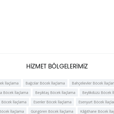
HİZMET BÖLGELERİMİZ
cek İlaçlama
Bağcılar Böcek İlaçlama
Bahçelievler Böcek İlaçl
 Böcek İlaçlama
Beşiktaş Böcek İlaçlama
Beylikdüzü Böcek İ
a Böcek İlaçlama
Esenler Böcek İlaçlama
Esenyurt Böcek İlaçl
öcek İlaçlama
Güngören Böcek İlaçlama
Kâğıthane Böcek İla