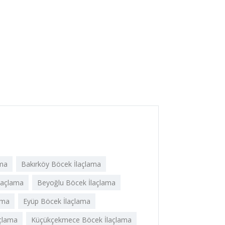
ama
Bakırköy Böcek İlaçlama
laçlama
Beyoğlu Böcek İlaçlama
ama
Eyüp Böcek İlaçlama
çlama
Küçükçekmece Böcek İlaçlama