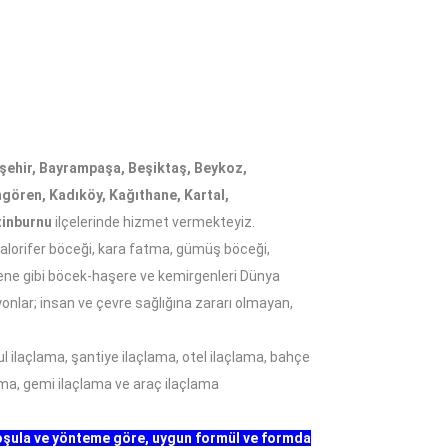
akşehir, Bayrampaşa, Beşiktaş, Beykoz,
gören, Kadıköy, Kağıthane, Kartal,
tinburnu
ilçelerinde hizmet vermekteyiz.
alorifer böceği, kara fatma, gümüş böceği,
, kene gibi böcek-haşere ve kemirgenleri Dünya
yonlar; insan ve çevre sağlığına zararı olmayan,
l ilaçlama, şantiye ilaçlama, otel ilaçlama, bahçe
lama, gemi ilaçlama ve araç ilaçlama
koşula ve yönteme göre, uygun formül ve formda