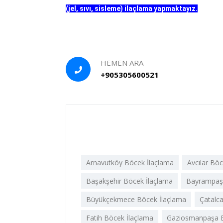
(jel, sıvı, sisleme) ilaçlama yapmaktayız.
HEMEN ARA
+905305600521
Arnavutköy Böcek İlaçlama
Avcılar Bö
Başakşehir Böcek İlaçlama
Bayrampaşa
Büyükçekmece Böcek İlaçlama
Çatalc
Fatih Böcek İlaçlama
Gaziosmanpaşa B