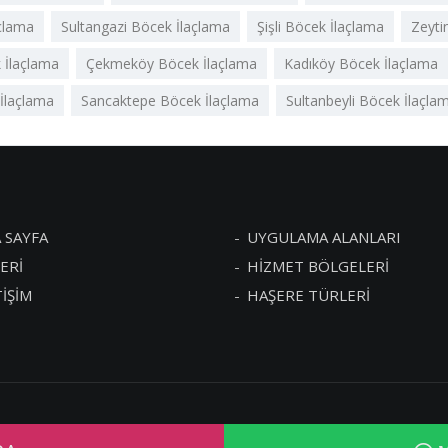
açlama
Sultangazi Böcek İlaçlama
Şişli Böcek İlaçlama
Zeyti
 İlaçlama
Çekmeköy Böcek İlaçlama
Kadıköy Böcek İlaçlama
İlaçlama
Sancaktepe Böcek İlaçlama
Sultanbeyli Böcek İlaçla
 SAYFA
UYGULAMA ALANLARI
ERİ
HİZMET BÖLGELERİ
TİŞİM
HAŞERE TÜRLERİ